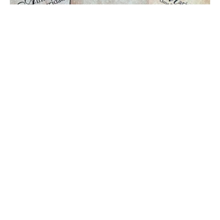
MULHERES PERDIDAS E ACHADAS
Trilogia composta por três livretos escritos por mulheres :
Almanaque (idosas), Mariposa (prostitutas) e Pombo Correio
(feito presidiárias).
Saiba mais