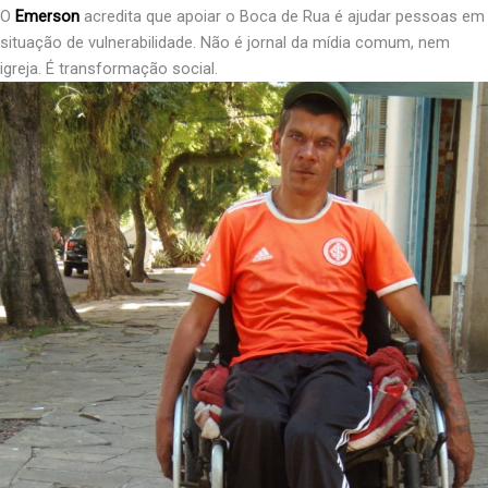
O
Emerson
acredita que apoiar o Boca de Rua é ajudar pessoas em
situação de vulnerabilidade. Não é jornal da mídia comum, nem
igreja. É transformação social.