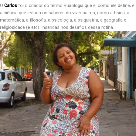
O
Carlos
foi o criador do termo Ruaologia que é, como ele define, é
a ciência que estuda os saberes do viver na rua, como a física, a
matemática, a filosofia, a psicologia, a psiquiatria, a geografia e
religiosidade (e etc) inseridas nos desafios dessa rotina.