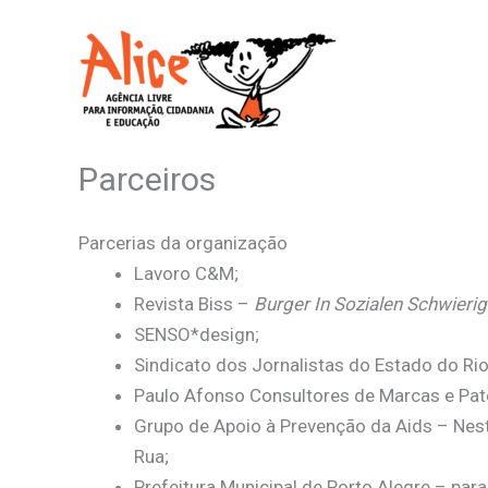
Ir
para
o
conteúdo
Parceiros
Parcerias da organização
Lavoro C&M;
Revista Biss –
Burger In Sozialen Schwierig
SENSO*design;
Sindicato dos Jornalistas do Estado do Rio
Paulo Afonso Consultores de Marcas e Pat
Grupo de Apoio à Prevenção da Aids – Nest
Rua;
Prefeitura Municipal de Porto Alegre – pa