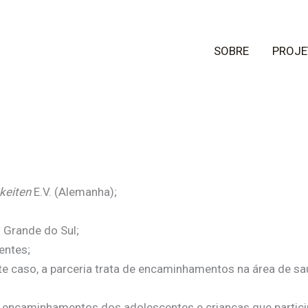
SOBRE
PROJE
keiten
E.V. (Alemanha);
 Grande do Sul;
entes;
e caso, a parceria trata de encaminhamentos na área de sa
ra encaminhamentos dos adolescentes e crianças que partic