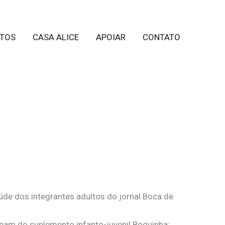
TOS
CASA ALICE
APOIAR
CONTATO
úde dos integrantes adultos do jornal Boca de
ipam do suplemento infanto-juvenil Boquinha;