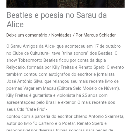
Beatles e poesia no Sarau da
Alice
Deixe um comentário
/
Novidades
/ Por
Marcus Schleder
O Sarau Amigos da Alice- que aconteceu em 17 de outubro
no Clube de Cultultura- teve “trilha sonora” dos Beatles. O
show Tobeornotto Beatles ficou por conta da dupla
Rellycário, formada por Killy Freitas e Renato Sperb. O evento
também contou com autógrafos do escritor e jornalista
José Antônio Silva, que relançou seu mais recente livro de
poemas Vagar em Macau (Editora Selo Modelo de Núvem).
Killy Freitas é guitarrista e violonista há 25 anos com
apresentações pelo Brasil e exterior. O mais recente dos
seus Cds “Café Frio”-
contou com a parceria do escritor chileno Antonio Skármeta,
autor do livro “O Carteiro e o Poeta”. Renato Sperb é
responsável por diversas trilhas sonoras para peças de