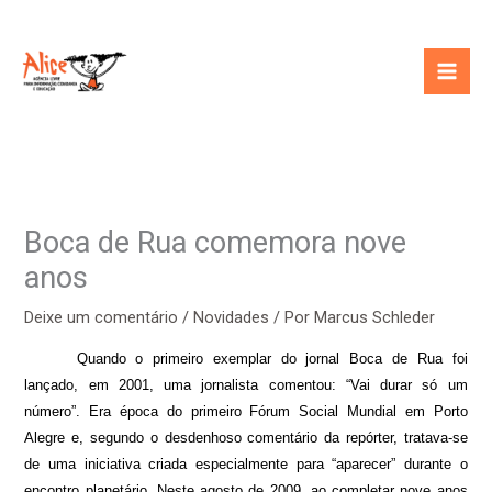
Ir
para
o
conteúdo
Boca de Rua comemora nove
anos
Deixe um comentário
/
Novidades
/ Por
Marcus Schleder
Quando o primeiro exemplar do jornal Boca de Rua foi
lançado, em 2001, uma jornalista comentou: “Vai durar só um
número”. Era época do primeiro Fórum Social Mundial
em Porto
Alegre
e, segundo o desdenhoso comentário da repórter, tratava-se
de uma iniciativa criada especialmente para “aparecer” durante o
encontro planetário. Neste agosto de 2009, ao completar nove anos