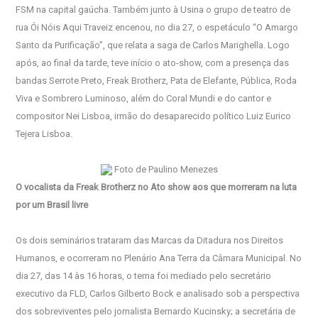
FSM na capital gaúcha. Também junto à Usina o grupo de teatro de
rua Ói Nóis Aqui Traveiz encenou, no dia 27, o espetáculo “O Amargo
Santo da Purificação”, que relata a saga de Carlos Marighella. Logo
após, ao final da tarde, teve início o ato-show, com a presença das
bandas Serrote Preto, Freak Brotherz, Pata de Elefante, Pública, Roda
Viva e Sombrero Luminoso, além do Coral Mundi e do cantor e
compositor Nei Lisboa, irmão do desaparecido político Luiz Eurico
Tejera Lisboa.
Foto de Paulino Menezes
O vocalista da Freak Brotherz no Ato show aos que morreram na luta
por um Brasil livre
Os dois seminários trataram das Marcas da Ditadura nos Direitos
Humanos, e ocorreram no Plenário Ana Terra da Câmara Municipal. No
dia 27, das 14 às 16 horas, o tema foi mediado pelo secretário
executivo da FLD, Carlos Gilberto Bock e analisado sob a perspectiva
dos sobreviventes pelo jornalista Bernardo Kucinsky; a secretária de