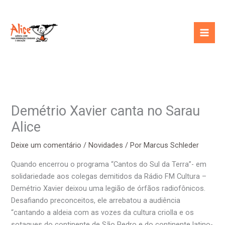
Ir
para
o
conteúdo
Demétrio Xavier canta no Sarau
Alice
Deixe um comentário
/
Novidades
/ Por
Marcus Schleder
Quando encerrou o programa “Cantos do Sul da Terra”- em
solidariedade aos colegas demitidos da Rádio FM Cultura –
Demétrio Xavier deixou uma legião de órfãos radiofônicos.
Desafiando preconceitos, ele arrebatou a audiência
“cantando a aldeia com as vozes da cultura criolla e os
sotaques do continente de São Pedro e do continente latino-