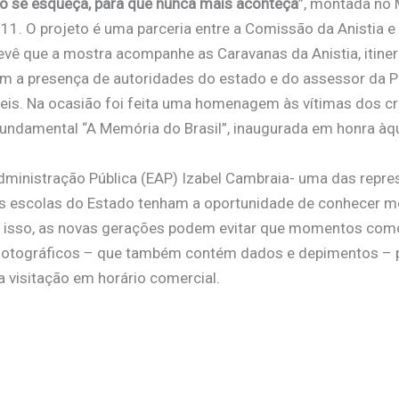
ão se esqueça, para que nunca mais aconteça
”, montada no
. O projeto é uma parceria entre a Comissão da Anistia e 
evê que a mostra acompanhe as Caravanas da Anistia, itiner
om a presença de autoridades do estado e do assessor da P
 Reis. Na ocasião foi feita uma homenagem às vítimas dos 
fundamental “A Memória do Brasil”, inaugurada em honra à
dministração Pública (EAP) Izabel Cambraia- uma das repre
s escolas do Estado tenham a oportunidade de conhecer mel
om isso, as novas gerações podem evitar que momentos com
s fotográficos – que também contém dados e depimentos – 
 visitação em horário comercial.