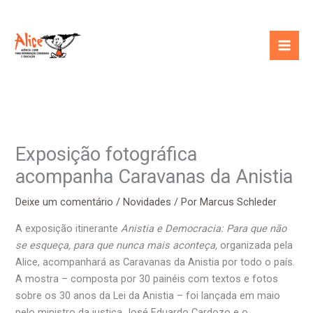
Ir
para
o
conteúdo
Exposição fotográfica
acompanha Caravanas da Anistia
Deixe um comentário
/
Novidades
/ Por
Marcus Schleder
A exposição itinerante
Anistia e Democracia: Para que não
se esqueça, para que nunca mais aconteça,
organizada pela
Alice, acompanhará as Caravanas da Anistia por todo o país.
A mostra – composta por 30 painéis com textos e fotos
sobre os 30 anos da Lei da Anistia – foi lançada em maio
pelo ministro da justiça José Eduardo Cardozo e o