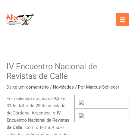
Ir
para
o
conteúdo
IV Encuentro Nacional de
Revistas de Calle
Deixe um comentário
/
Novidades
/ Por
Marcus Schleder
Foi realizado nos dias 29,30 e
31de Julho de 2005 na cidade
de Córdoba, Argentina, o
IV
Encuentro Nacional de Revistas
de Calle
. Com o tema
A diez
años luz, sobre redes y enredos
,