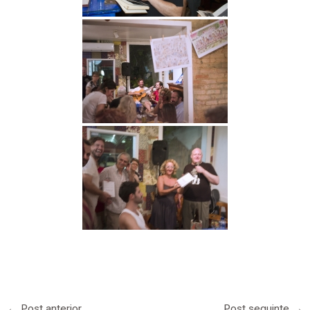
←
Post anterior
Post seguinte
→