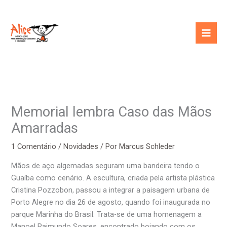
Ir
para
o
conteúdo
Memorial lembra Caso das Mãos
Amarradas
1 Comentário
/
Novidades
/ Por
Marcus Schleder
Mãos de aço algemadas seguram uma bandeira tendo o
Guaíba como cenário. A escultura, criada pela artista plástica
Cristina Pozzobon, passou a integrar a paisagem urbana de
Porto Alegre no dia 26 de agosto, quando foi inaugurada no
parque Marinha do Brasil. Trata-se de uma homenagem a
Manoel Raimundo Soares, encontrado boiando com os