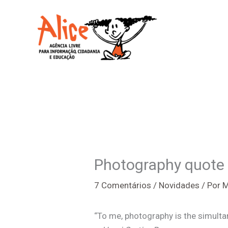
Ir
para
o
conteúdo
Photography quote
7 Comentários
/
Novidades
/ Por
M
“To me, photography is the simultan