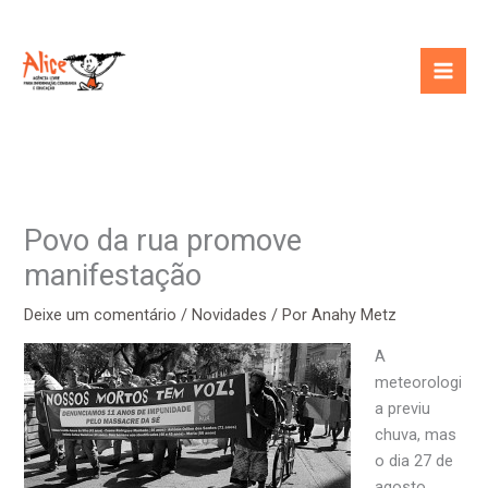
Ir
para
o
conteúdo
Povo da rua promove
manifestação
Deixe um comentário
/
Novidades
/ Por
Anahy Metz
A
meteorologi
a previu
chuva, mas
o dia 27 de
agosto