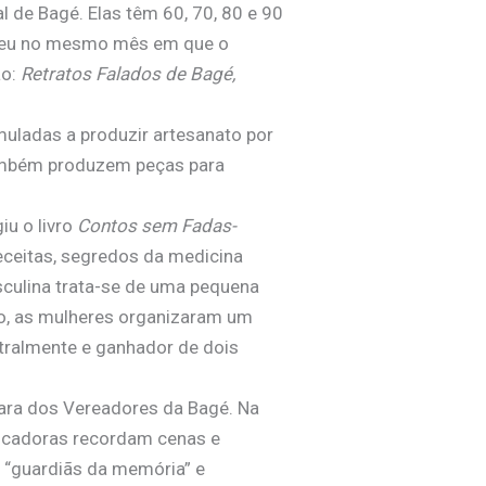
 de Bagé. Elas têm 60, 70, 80 e 90
teceu no mesmo mês em que o
ão:
Retratos Falados de Bagé,
muladas a produzir artesanato por
 também produzem peças para
u o livro
Contos sem Fadas-
receitas, segredos da medicina
sculina trata-se de uma pequena
ro, as mulheres organizaram um
stralmente e ganhador de dois
ara dos Vereadores da Bagé. Na
icadoras recordam cenas e
 “guardiãs da memória” e