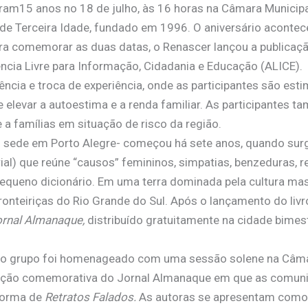
ram15 anos no 18 de julho, às 16 horas na Câmara Municipal
 de Terceira Idade, fundado em 1996. O aniversário acon
ra comemorar as duas datas, o Renascer lançou a publicaç
cia Livre para Informação, Cidadania e Educação (ALICE).
cia e troca de experiência, onde as participantes são esti
e elevar a autoestima e a renda familiar. As participantes
 famílias em situação de risco da região.
 sede em Porto Alegre- começou há sete anos, quando surgi
ial) que reúne “causos” femininos, simpatias, benzeduras, 
equeno dicionário. Em uma terra dominada pela cultura ma
ronteiriças do Rio Grande do Sul. Após o lançamento do liv
ornal Almanaque,
distribuído gratuitamente na cidade bime
ho) o grupo foi homenageado com uma sessão solene na Câm
dição comemorativa do Jornal Almanaque em que as comun
forma de
Retratos Falados.
As autoras se apresentam como