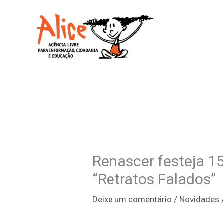
Ir
para
o
conteúdo
Renascer festeja 1
“Retratos Falados”
Deixe um comentário
/
Novidades