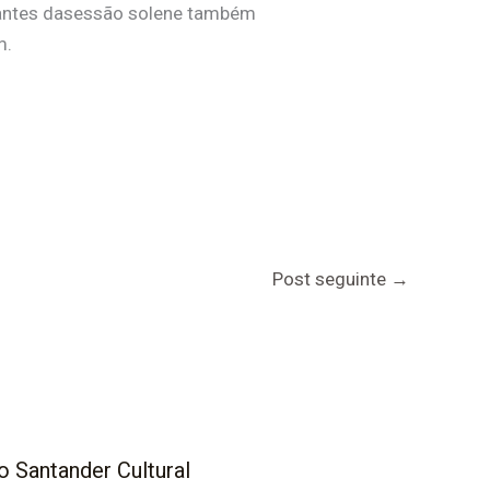
ipantes dasessão solene também
m.
Post seguinte
→
o Santander Cultural