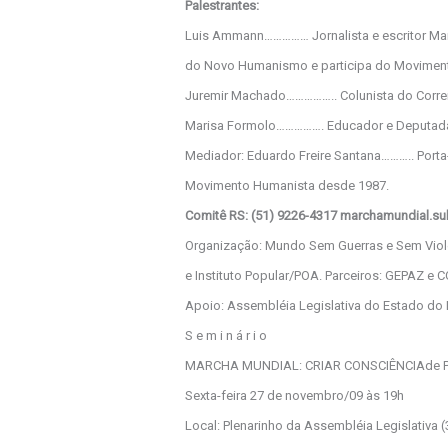
Palestrantes:
Luis Ammann…………… Jornalista e escritor Marc
do Novo Humanismo e participa do Movimen
Juremir Machado…………….. Colunista do Corre
Marisa Formolo……………. Educador e Deputada 
Mediador: Eduardo Freire Santana……….. Por
Movimento Humanista desde 1987.
Comitê RS: (51) 9226-4317 marchamundial.s
Organização: Mundo Sem Guerras e Sem Viol
e Instituto Popular/POA. Parceiros: GEPAZ e
Apoio: Assembléia Legislativa do Estado do R
S e m i n á r i o
MARCHA MUNDIAL: CRIAR CONSCIÊNCIAde P
Sexta-feira 27 de novembro/09 às 19h
Local: Plenarinho da Assembléia Legislativa (