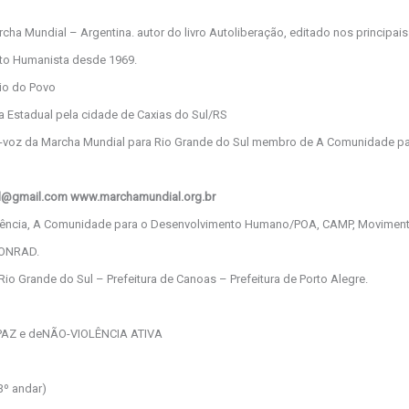
ha Mundial – Argentina. autor do livro Autoliberação, editado nos principais
to Humanista desde 1969.
io do Povo
Estadual pela cidade de Caxias do Sul/RS
ta-voz da Marcha Mundial para Rio Grande do Sul membro de A Comunidade 
ul@gmail.com www.marchamundial.org.br
ência, A Comunidade para o Desenvolvimento Humano/POA, CAMP, Movimento
 CONRAD.
io Grande do Sul – Prefeitura de Canoas – Prefeitura de Porto Alegre.
AZ e deNÃO-VIOLÊNCIA ATIVA
3º andar)