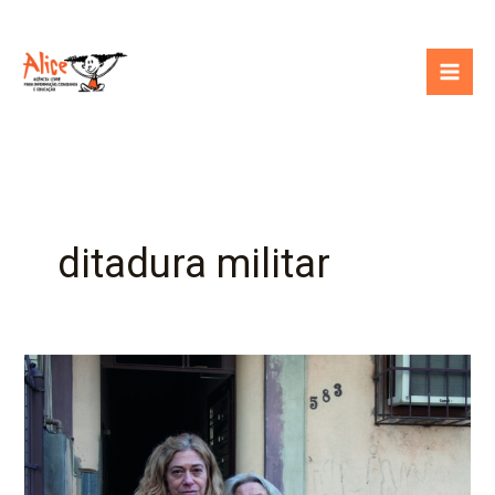
Ir
para
o
conteúdo
ditadura militar