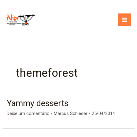
Ir
para
o
conteúdo
themeforest
Yammy desserts
Deixe um comentário
/
Marcus Schleder
/
25/04/2014