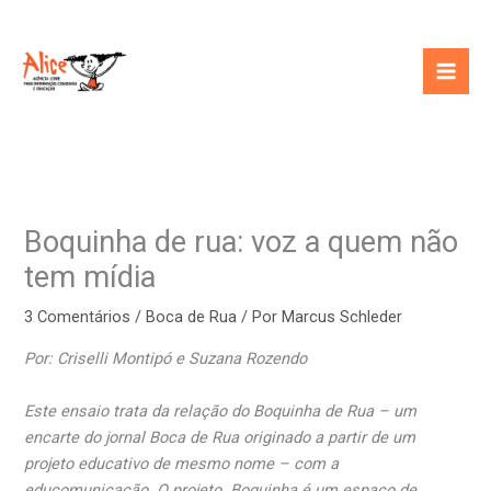
Ir
para
o
conteúdo
Boquinha de rua: voz a quem não
tem mídia
3 Comentários
/
Boca de Rua
/ Por
Marcus Schleder
Por: Criselli Montipó e Suzana Rozendo
Este ensaio trata da relação do Boquinha de Rua – um
encarte do jornal Boca de Rua originado a partir de um
projeto educativo de mesmo nome – com a
educomunicação. O projeto Boquinha é um espaço de