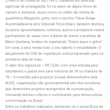
(1996) e na Coréia do Sul (1997).Trabalhou em diversas
agências de propaganda, foi co-autor de alguns livros de
cartum e, inclusive, atuou como co-editor da revista de
quadrinhos Megazine, junto com o escritor Flávio Braga.
A premiadíssima atriz Déborah Finocchiaro, também diretora,
locutora, apresentadora, roteirista, autora e produtora estará
participando do sarau com a leitura de textos e poemas de
Mario Quintana, tirados do espetáculo “Sobre anjos e grilos”.
Em cena, a atriz revela todo o seu talento e versatilidade. O
lançamento do DVD do espetáculo está programado para os
primeiros dias de maio.
O valor dos ingressos – R$ 12,00, com meia entrada para
estudantes e passe livre para menores de 18 ou maiores de
70 – é revertido para projetos sociais desenvolvidos pela
ALICE, organização não governamental sem fins lucrativos
que desenvolve projetos autogeridos de comunicação,
formando leitores críticos e contribuindo para democratizar
a informação no Brasil.
Entre os trabalhos realizados, destacam-se o jornal Boca de