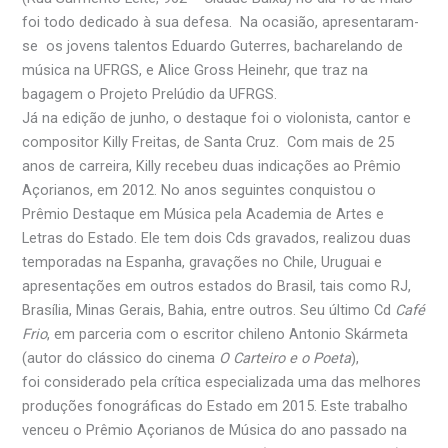
foi todo dedicado à sua defesa. Na ocasião, apresentaram-
se os jovens talentos Eduardo Guterres, bacharelando de
música na UFRGS, e Alice Gross Heinehr, que traz na
bagagem o Projeto Prelúdio da UFRGS.
Já na edição de junho, o destaque foi o violonista, cantor e
compositor Killy Freitas, de Santa Cruz. Com mais de 25
anos de carreira, Killy recebeu duas indicações ao Prêmio
Açorianos, em 2012. No anos seguintes conquistou o
Prêmio Destaque em Música pela Academia de Artes e
Letras do Estado. Ele tem dois Cds gravados, realizou duas
temporadas na Espanha, gravações no Chile, Uruguai e
apresentações em outros estados do Brasil, tais como RJ,
Brasília, Minas Gerais, Bahia, entre outros. Seu último Cd
Café
Frio
, em parceria com o escritor chileno Antonio Skármeta
(autor do clássico do cinema
O Carteiro e o Poeta
),
foi considerado pela crítica especializada uma das melhores
produções fonográficas do Estado em 2015. Este trabalho
venceu o Prêmio Açorianos de Música do ano passado na