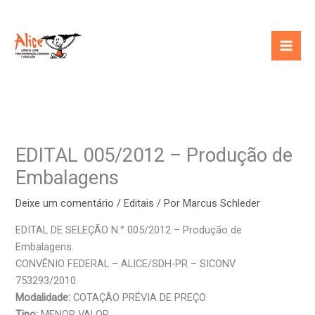
Ir
para
o
conteúdo
EDITAL 005/2012 – Produção de
Embalagens
Deixe um comentário
/
Editais
/ Por
Marcus Schleder
EDITAL DE SELEÇÃO N.° 005/2012 – Produção de
Embalagens.
CONVÊNIO FEDERAL – ALICE/SDH-PR – SICONV
753293/2010.
Modalidade:
COTAÇÃO PRÉVIA DE PREÇO
Tipo:
MENOR VALOR