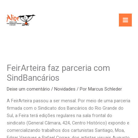
Ir
para
o
conteúdo
FeirArteira faz parceria com
SindBancários
Deixe um comentário
/
Novidades
/ Por
Marcus Schleder
A FeirArteira passou a ser mensal. Por meio de uma parceria
firmada com o Sindicato dos Bancários do Rio Grande do
Sul, a Feira terá edições regulares na sala frontal do
sindicato (General Câmara, 424, Centro Histórico) expondo e
comercializando trabalhos dos cartunistas Santiago, Moa,
Edgar Vasques e Rafael Correa; dos artistas visuais Augusto