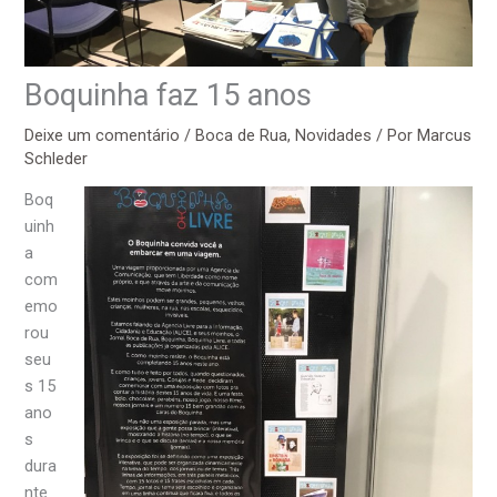
Boquinha faz 15 anos
Deixe um comentário
/
Boca de Rua
,
Novidades
/ Por
Marcus
Schleder
Boq
uinh
a
com
emo
rou
seu
s 15
ano
s
dura
nte