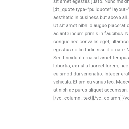
sit amet egestas justo. Nunc maxi
[dt_quote type=”pullquote” layout=
aesthetic in business but above al
Ut sit amet nibh id augue placerat 
ac ante ipsum primis in faucibus. N
congue nec convallis eget, ullamcorp
egestas sollicitudin nisi id ornare.
Sed tincidunt urna sit amet tempus
lobortis, ex nulla laoreet lorem, ne
euismod dui venenatis. Integer era
vehicula. Etiam eu varius leo. Mae
at nibh ac purus aliquet accumsan. I
[/vc_column_text][/vc_column][/v