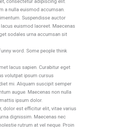
 consectetur adipiscing elit.
rem a nulla euismod accumsan.
ondimentum. Suspendisse auctor
el lacus euismod laoreet. Maecenas
, eget sodales urna accumsan sit
 funny word. Some people think
 amet lacus sapien. Curabitur eget
tus volutpat ipsum cursus
diet mi. Aliquam suscipit semper
mentum augue. Maecenas non nulla
mattis ipsum dolor.
lor est efficitur elit, vitae varius
 urna dignissim. Maecenas nec
molestie rutrum at vel neque. Proin