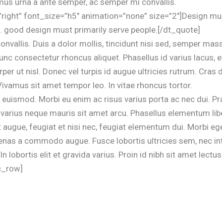
mus urna a ante semper, ac semper mi convallis.
”right” font_size=”h5″ animation=”none” size=”2″]Design must
l… good design must primarily serve people.[/dt_quote]
convallis. Duis a dolor mollis, tincidunt nisi sed, semper 
unc consectetur rhoncus aliquet. Phasellus id varius lacus, 
er ut nisl. Donec vel turpis id augue ultricies rutrum. Cras 
 Vivamus sit amet tempor leo. In vitae rhoncus tortor.
 euismod. Morbi eu enim ac risus varius porta ac nec dui. P
c varius neque mauris sit amet arcu. Phasellus elementum libe
t augue, feugiat et nisi nec, feugiat elementum dui. Morbi e
cenas a commodo augue. Fusce lobortis ultricies sem, nec i
n lobortis elit et gravida varius. Proin id nibh sit amet lectu
c_row]