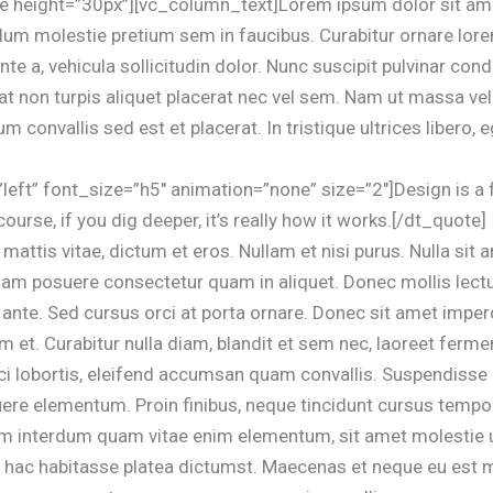
height=”30px”][vc_column_text]Lorem ipsum dolor sit amet,
lum molestie pretium sem in faucibus. Curabitur ornare lo
nte a, vehicula sollicitudin dolor. Nunc suscipit pulvinar c
at non turpis aliquet placerat nec vel sem. Nam ut massa v
m convallis sed est et placerat. In tristique ultrices libero
”left” font_size=”h5″ animation=”none” size=”2″]Design is a
urse, if you dig deeper, it’s really how it works.[/dt_quote]
 mattis vitae, dictum et eros. Nullam et nisi purus. Nulla sit
Etiam posuere consectetur quam in aliquet. Donec mollis lec
nte. Sed cursus orci at porta ornare. Donec sit amet imper
m et. Curabitur nulla diam, blandit et sem nec, laoreet fer
i lobortis, eleifend accumsan quam convallis. Suspendisse 
re elementum. Proin finibus, neque tincidunt cursus tempor, do
llam interdum quam vitae enim elementum, sit amet molestie
. In hac habitasse platea dictumst. Maecenas et neque eu est 