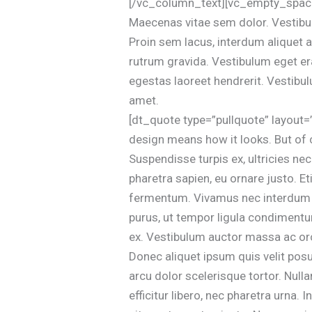
[/vc_column_text][vc_empty_space 
Maecenas vitae sem dolor. Vestibu
Proin sem lacus, interdum aliquet a
rutrum gravida. Vestibulum eget er
egestas laoreet hendrerit. Vestibulu
amet.
[dt_quote type=”pullquote” layout=
design means how it looks. But of co
Suspendisse turpis ex, ultricies nec
pharetra sapien, eu ornare justo. 
fermentum. Vivamus nec interdum a
purus, ut tempor ligula condimentu
ex. Vestibulum auctor massa ac orc
Donec aliquet ipsum quis velit posue
arcu dolor scelerisque tortor. Nu
efficitur libero, nec pharetra urna