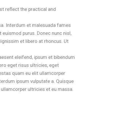
 reflect the practical and
massa. Interdum et malesuada fames
et euismod purus. Donec nunc nisl,
dignissim et libero at rhoncus. Ut
raesent eleifend, ipsum et bibendum
ro eget risus ultricies, eget
gestas quam eu elit ullamcorper
nterdum ipsum vulputate a. Quisque
s ullamcorper ultricies et eu massa.